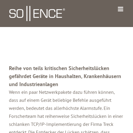
Zum
Inhalt
springen
Reihe von teils kritischen Sicherheitslücken
gefährdet Geräte in Haushalten, Krankenhäusern
und Industrieanlagen
Wenn ein paar Netzwerkpakete dazu führen können,
dass auf einem Gerät beliebige Befehle ausgeführt
werden, bedeutet das allerhöchste Alarmstufe. Ein
Forscherteam hat reihenweise Sicherheitslücken in einer
schlanken TCP/IP-Implementierung der Firma Treck
entdeckt. Die
Entdecker der Lücken schätzen
, dass