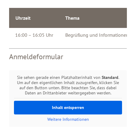
Uhrzeit
Thema
16:00 – 16:05 Uhr
Begrüßung und Informationen zum
16:05 – 17:20 Uhr
Moderierte Arbeit des Circles
Anmeldeformular
17:20 – 17:30 Uhr
Zusammenfassung der Ergebnisse
Sie sehen gerade einen Platzhalterinhalt von
Standard
.
Um auf den eigentlichen Inhalt zuzugreifen, klicken Sie
auf den Button unten. Bitte beachten Sie, dass dabei
Daten an Drittanbieter weitergegeben werden.
Inhalt entsperren
Weitere Informationen