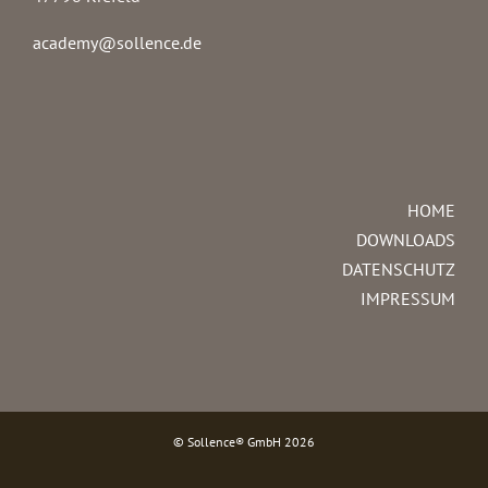
academy@sollence.de
HOME
DOWNLOADS
DATENSCHUTZ
IMPRESSUM
© Sollence® GmbH
2026