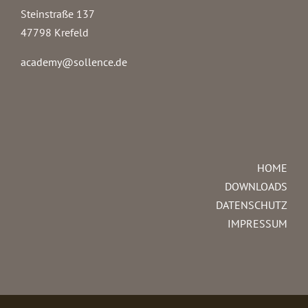
Steinstraße 137
47798 Krefeld
academy@sollence.de
HOME
DOWNLOADS
DATENSCHUTZ
IMPRESSUM