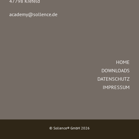
47798 Krefeld
academy@sollence.de
HOME
DOWNLOADS
DATENSCHUTZ
IMPRESSUM
© Sollence® GmbH
2026