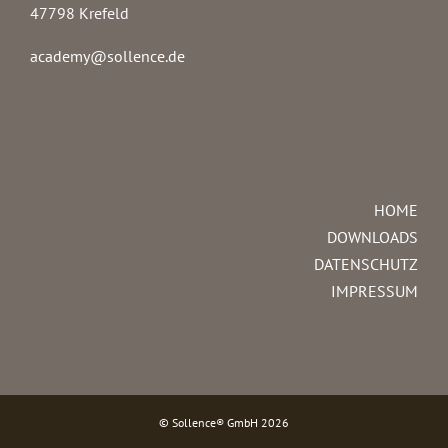
47798 Krefeld
academy@sollence.de
HOME
DOWNLOADS
DATENSCHUTZ
IMPRESSUM
© Sollence® GmbH
2026