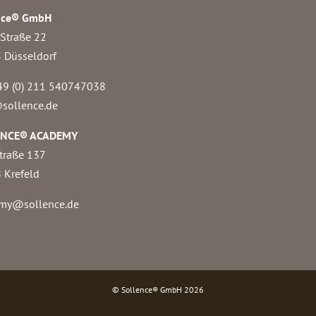
nce® GmbH
 Straße 22
 Düsseldorf
49 (0) 211 540747038‬
sollence.de
ENCE® ACADEMY
traße 137
 Krefeld
my@sollence.de
© Sollence® GmbH
2026