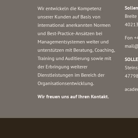
Solle
Wir entwickeln die Kompetenz
Breite
unserer Kunden auf Basis von
40213
international anerkannten Normen
und Best-Practice-Ansätzen bei
Fon +
Managementsystemen weiter und
mail@
unterstützen mit Beratung, Coaching,
Training und Auditierung sowie mit
SOLL
der Erbringung weiterer
Steins
Dienstleistungen im Bereich der
47798
Organisationsentwicklung.
acade
Wir freuen uns auf Ihren Kontakt.