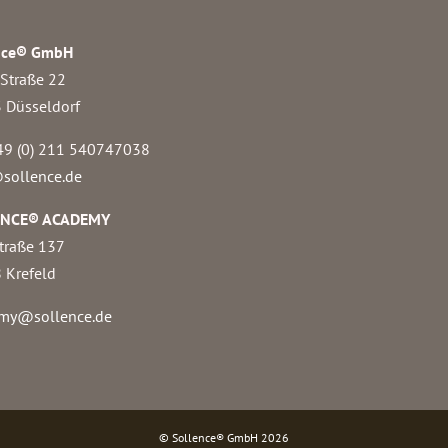
nce® GmbH
 Straße 22
 Düsseldorf
49 (0) 211 540747038‬
sollence.de
ENCE® ACADEMY
traße 137
 Krefeld
my@sollence.de
© Sollence® GmbH
2026