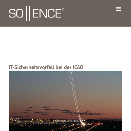
Zum
Inhalt
springen
IT-Sicherheitsvorfall bei der ICAO
Zeige
grösseres
Bild