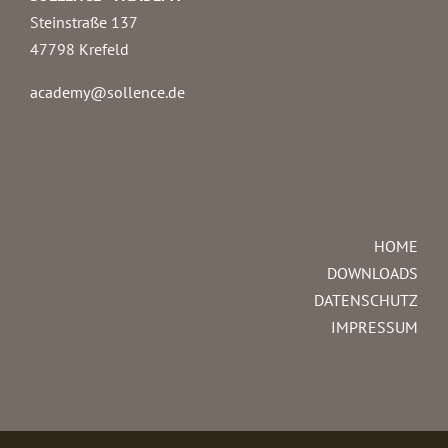
Steinstraße 137
47798 Krefeld
academy@sollence.de
HOME
DOWNLOADS
DATENSCHUTZ
IMPRESSUM