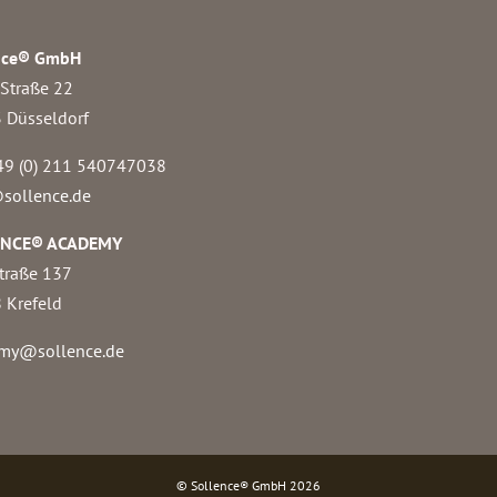
nce® GmbH
 Straße 22
 Düsseldorf
49 (0) 211 540747038‬
sollence.de
ENCE® ACADEMY
traße 137
 Krefeld
my@sollence.de
© Sollence® GmbH
2026