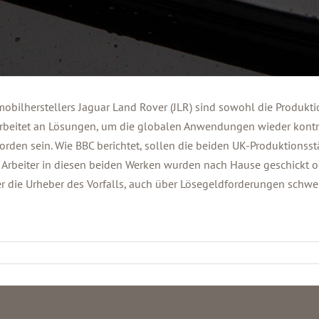
obilherstellers Jaguar Land Rover (JLR) sind sowohl die Produktio
rbeitet an Lösungen, um die globalen Anwendungen wieder kontro
rden sein. Wie BBC berichtet, sollen die beiden UK-Produktionss
. Arbeiter in diesen beiden Werken wurden nach Hause geschickt od
ber die Urheber des Vorfalls, auch über Lösegeldforderungen schw