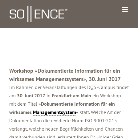
Zum
Inhalt
springen
Workshop «Dokumentierte Information für ein
wirksames Managementsystem», 30. Juni 2017
Im Rahmen der Veranstaltungen des DQS-Campus findet
am
30
. Juni 2017
in
Frankfurt am Main
ein Workshop
mit dem Titel »
Dokumentierte Information für ein
wirksames
Managementsystem
«
statt. Welche Art der
Dokumentation die revidierte Norm ISO 9001:2015
verlangt, welche neuen Begrifflichkeiten und Chancen
damit verbunden sind, erläutert Ihnen Dr. Holger Grieb