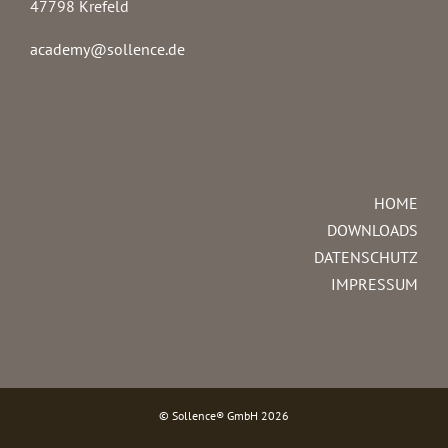
47798 Krefeld
academy@sollence.de
HOME
DOWNLOADS
DATENSCHUTZ
IMPRESSUM
© Sollence® GmbH
2026