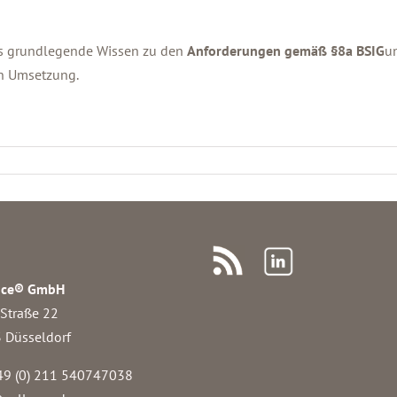
das grundlegende Wissen zu den
Anforderungen gemäß §8a BSIG
un
en Umsetzung.
nce® GmbH
 Straße 22
 Düsseldorf
49 (0) 211 540747038‬