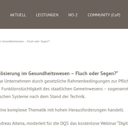
AKTUELL
LEISTUNGEN
NIS-2
COMMUNITY (CoP)
im Gesundheitswesen – Fluch oder Segen?”
alisierung im Gesundheitswesen – Fluch oder Segen?”
inige Unternehmen durch gesetzliche Rahmenbedingungen zur Pflic
 Funktionstüchtigkeit des staatlichen Gemeinwesens – sogenann
ischen Systeme nach dem Stand der Technik.
 eine komplexe Thematik mit hohen Herausforderungen handelt.
dreas Altena, moderiert für die DQS das kostenlose Webinar “Digit