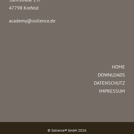
47798 Krefeld
academy@sollence.de
HOME
DOWNLOADS
DATENSCHUTZ
IMPRESSUM
© Sollence® GmbH
2026