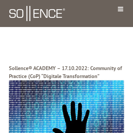
Zum
Inhalt
springen
Sollence® ACADEMY – 17.10.2022: Community of
Practice (CoP) “Digitale Transformation”
Zeige
grösseres
Bild