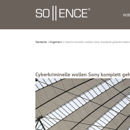
Zum
Inhalt
WIR
springen
Startseite
Allgemein
Cyberkriminelle wollen Sony komplett gehackt haben
Cyberkriminelle wollen Sony komplett ge
Zeige
grösseres
Bild