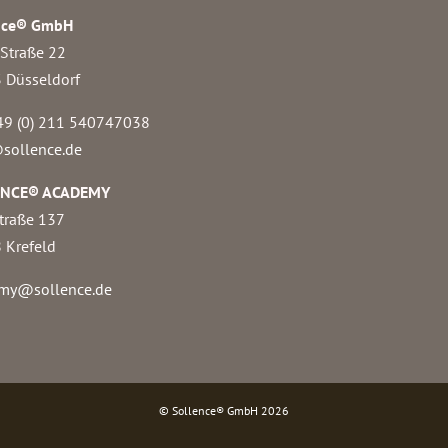
nce® GmbH
 Straße 22
 Düsseldorf
49 (0) 211 540747038‬
sollence.de
ENCE® ACADEMY
traße 137
 Krefeld
my@sollence.de
© Sollence® GmbH
2026