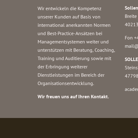
Solle
Wir entwickeln die Kompetenz
Breite
unserer Kunden auf Basis von
40213
international anerkannten Normen
und Best-Practice-Ansätzen bei
Fon +
Managementsystemen weiter und
mail@
unterstützen mit Beratung, Coaching,
Training und Auditierung sowie mit
SOLL
der Erbringung weiterer
Steins
Dienstleistungen im Bereich der
47798
Organisationsentwicklung.
acade
Wir freuen uns auf Ihren Kontakt.