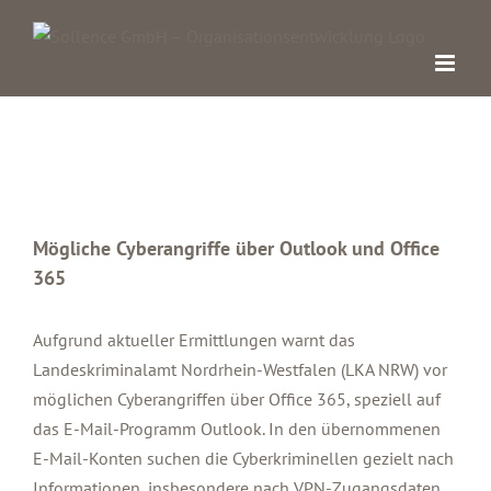
Zum
Inhalt
springen
Mögliche Cyberangriffe über Outlook und Office
365
Zeige
grösseres
Aufgrund aktueller Ermittlungen warnt das
Bild
Landeskriminalamt Nordrhein-Westfalen (LKA NRW) vor
möglichen Cyberangriffen über Office 365, speziell auf
das E-Mail-Programm Outlook. In den übernommenen
E-Mail-Konten suchen die Cyberkriminellen gezielt nach
Informationen, insbesondere nach VPN-Zugangsdaten