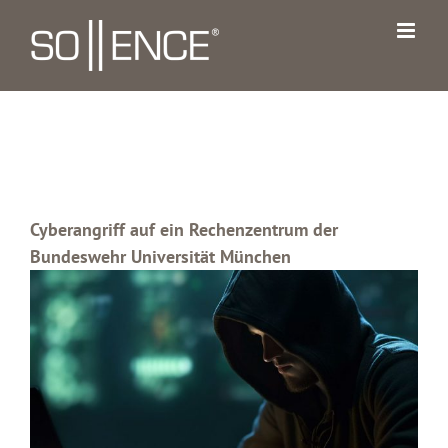
Zum
Inhalt
springen
Cyberangriff auf ein Rechenzentrum der
Bundeswehr Universität München
Zeige
grösseres
Bild