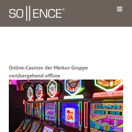
Zum
Inhalt
springen
Online-Casinos der Merkur-Gruppe
vorübergehend offline
Zeige
grösseres
Bild