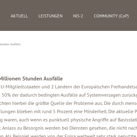
AKTUELL
LEISTUNGEN
NIS-2
COMMUNITY (CoP)
Stunden Ausfälle
Millionen Stunden Ausfälle
-Mitgliedsstaaten und 2 Ländern der Europäischen Freihandelsa
n 50% der dadurch bedingten Ausfälle auf Systemversagen zurückg
en hierbei die größte Quelle der Probleme aus. Die durch mensc
dlungen blieben mit rund 5 Prozent eine Minderheit. Die aktuelle 
ig waren, auch wenn es punktuell physische Angriffe auf Basisst
nlass zu Besorgnis werden bei Diensten gesehen, die nicht nach 
n. Als Beispiel werden von der Enisa weltweit sehr stark genutzte 