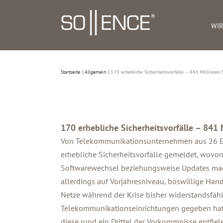
Zum
Inhalt
WIR
springen
Startseite
Allgemein
170 erhebliche Sicherheitsvorfälle – 841 Millionen 
170 erhebliche Sicherheitsvorfälle – 841 
Von Telekommunikationsunternehmen aus 26 EU
erhebliche Sicherheitsvorfälle gemeldet, wovo
Softwarewechsel beziehungsweise Updates macht
allerdings auf Vorjahresniveau, böswillige Han
Netze während der Krise bisher widerstandsfäh
Telekommunikationseinrichtungen gegeben hat. A
diese rund ein Drittel der Vorkommnisse entfiele