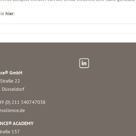
Sie
hier
:
nce® GmbH
 Straße 22
 Düsseldorf
49 (0) 211 540747038‬
sollence.de
ENCE® ACADEMY
traße 137