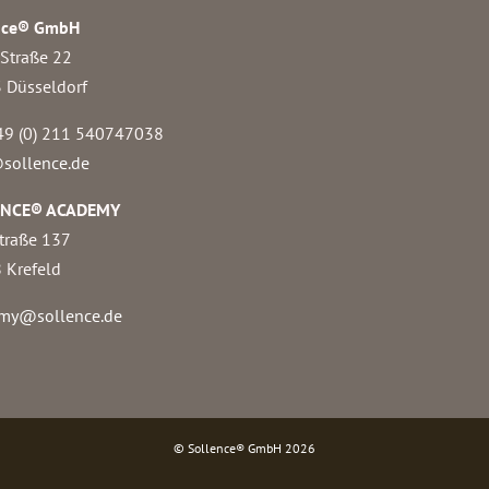
nce® GmbH
 Straße 22
 Düsseldorf
49 (0) 211 540747038‬
sollence.de
ENCE® ACADEMY
traße 137
 Krefeld
my@sollence.de
© Sollence® GmbH
2026