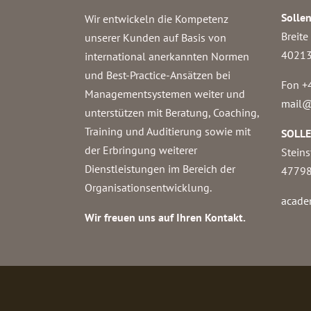
Solle
Wir entwickeln die Kompetenz
Breite
unserer Kunden auf Basis von
40213
international anerkannten Normen
und Best-Practice-Ansätzen bei
Fon +
Managementsystemen weiter und
mail@
unterstützen mit Beratung, Coaching,
Training und Auditierung sowie mit
SOLL
der Erbringung weiterer
Steins
Dienstleistungen im Bereich der
47798
Organisationsentwicklung.
acade
Wir freuen uns auf Ihren Kontakt.