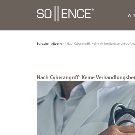
Zum
Inhalt
WIR
springen
Startseite
Allgemein
Nach Cyberangriff: Keine Verhandlungsbereitschaft be
Nach Cyberangriff: Keine Verhandlungsbere
Zeige
grösseres
Bild