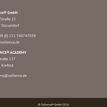
nce® GmbH
 Straße 22
 Düsseldorf
49 (0) 211 540747038‬
sollence.de
ENCE® ACADEMY
traße 137
 Krefeld
my@sollence.de
© Sollence® GmbH
2026