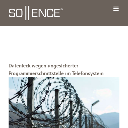
Zum
Inhalt
springen
Datenleck wegen ungesicherter
Programmierschnittstelle im Telefonsystem
Zeige
grösseres
Bild