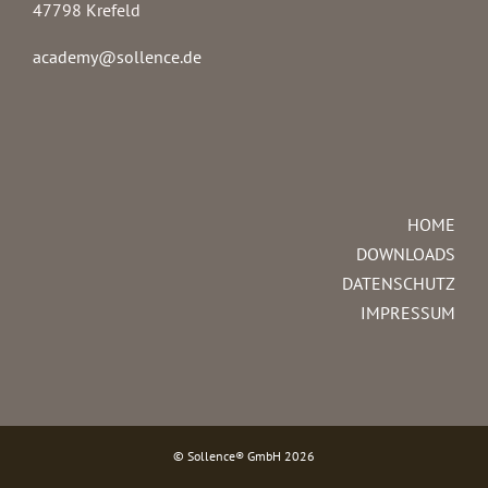
47798 Krefeld
academy@sollence.de
HOME
DOWNLOADS
DATENSCHUTZ
IMPRESSUM
© Sollence® GmbH
2026