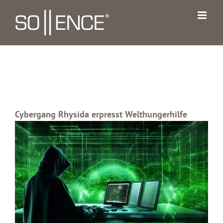
Zum
Inhalt
springen
Cybergang Rhysida erpresst Welthungerhilfe
Zeige
grösseres
Bild