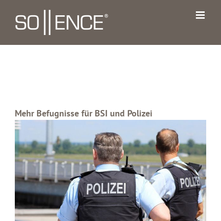
Zum
Inhalt
springen
Mehr Befugnisse für BSI und Polizei
Zeige
grösseres
Bild